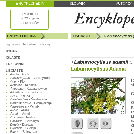
ENCYKLOPEDIA
SŁOWNIK
AUTORZY
1895 roślin
2622 zdjęcia
2 ekspertów
ENCYKLOPEDIA
LIŚCIASTE
+Laburnocytisus
(
wg nazwy:
łacińskiej
polskiej
BYLINY
IGLASTE
+Laburnocytisus adamii
C.
KRZEWINKI
Laburnocytisus Adama
LIŚCIASTE
Abelia
- Abelia
Abeliophyllum
- Abeliofyllum
R
Acer
- Klon
s
Actinidia
- Aktinidia
Aesculus
- Kasztanowiec
Ailanthus
- Bożodrzew
G
Alnus
- Olsza
Amelanchier
- Świdośliwa
O
×Amelasorbus
- Świdojarząb
Ampelopsis
- Winnik
K
Aralia
- Aralia
r
Aronia
- Aronia
L
Asimina
- Urodlin
s
Berberis
- Berberys
Betula
- Brzoza
c
Buddleja
- Budleja
i
Buxus
- Bukszpan