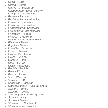
Neillia
- Neillia
Nyssa
- Błotnia
Ostrya
- Chmielograb
Oxydendrum
- Kwaśnodrzew
Pachysandra
- Runianka
Parrotia
- Parocja
Parthenocissus
- Winobluszcz
Paulownia
- Paulownia
Perovskia
- Perowskia
Phellodendron
- Korkowiec
Philadelphus
- Jaśminowiec
Phormium
- Tęgosz
Photinia
- Głogownik
Physocarpus
- Pęcherznica
Platanus
- Platan
Populus
- Topola
Potentilla
- Pięciornik
Prunus
- Wiśnia
Pyracantha
- Ognik
Pyrus
- Grusza
Quercus
- Dąb
Rhus
- Sumak
Ribes
- Porzeczka
Robinia
- Robinia
Rosa
- Róża
Rubus
- Jeżyna
Salix
- Wierzba
Sambucus
- Bez
Sassafras
- Sasafras
Sinocalycanthus
- Sinokalikantus
Sophora
- Sofora
Sorbaria
- Tawlina
×Sorbopyrus
- Jarzębogrusza
Sorbus
- Jarząb
Spiraea
- Tawuła
Stachyurus
- Stachiurek
Stephanandra
- Tawulec