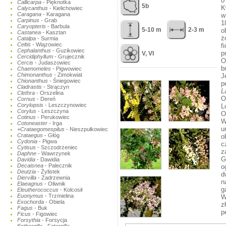
o
Callicarpa
- Pięknotka
5b
K
Calycanthus
- Kielichowiec
Caragana
- Karagana
w
Carpinus
- Grab
1
Caryopteris
- Barbula
5-10 m
2-3 m
o
Castanea
- Kasztan
ż
Catalpa
- Surmia
Celtis
- Wiązowiec
f
Cephalanthus
- Guzikowiec
p
V, VI
Cercidiphyllum
- Grujecznik
O
Cercis
- Judaszowiec
b
Chaenomeles
- Pigwowiec
Chimonanthus
- Zimokwiat
J
Chionanthus
- Śniegowiec
p
Cladrastis
- Strączyn
L
Clethra
- Orszelina
O
Cornus
- Dereń
Corylopsis
- Leszczynowiec
L
Corylus
- Leszczyna
O
Cotinus
- Perukowiec
W
Cotoneaster
- Irga
u
+Crataegomespilus
- Nieszpułkowiec
Crataegus
- Głóg
o
Cydonia
- Pigwa
c
Cytisus
- Szczodrzeniec
z
Daphne
- Wawrzynek
G
Davidia
- Dawidia
Decaisnea
- Palecznik
o
Deutzia
- Żylistek
d
Diervilla
- Zadrzewnia
n
Elaeagnus
- Oliwnik
g
Eleutherococcus
- Kolcosił
Euonymus
- Trzmielina
W
Exochorda
- Obiela
z
Fagus
- Buk
p
Ficus
- Figowiec
Forsythia
- Forsycja