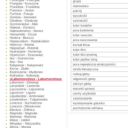
Fothergilla
- Fotergilla
grupa
Frangula
- Kruszyna
stanowisko
Franklinia
- Franklinia
Fraxinus
- Jesion
pokrój
Fuchsia
- Fuksja
wysokość
Genista
- Janowiec
Gleditsia
- Glediczja
szerokość
Gymnocladus
- Kłęk
kolor kwiatów
Halesia
- Ośnieża
pora kwitnienia
Halimodendron
- Słonisz
Hamamelis
- Oczar
kolor owoców
Hedera
- Bluszcz
pora owocowania
Heptacodium
- Heptakodium
Hibiscus
- Ketmia
kształt liścia
Hippophaë
- Rokitnik
kolor liści
Hydrangea
- Hortensja
kolor liści jesienią
Hypericum
- Dziurawiec
Ilex
- Ostrokrzew
kolor pędów zimą
Itea
- Itea
pora największej atrakcyjności
Kalopanax
- Kalopanaks
Kerria
- Złotlin
strefa klimatyczna
Koelreuteria
- Mydleniec
rodzaj gleby
Kolkwitzia
- Kolkwicja
+Laburnocytisus
- Laburnocytisus
wilgotność gleby
Laburnum
- Złotokap
odczyn gleby
Lavandula
- Lawenda
warunki uprawy
Leycesteria
- Lejcesteria
Ligustrum
- Ligustr
cechy użytkowe
Liquidambar
- Ambrowiec
zastosowanie
Liriodendron
- Tulipanowiec
Lonicera
- Suchodrzew
wystepowanie gatunku
Lonicera
- Wiciokrzew
pochodzenie odmiany
Maclura
- Żółtnica
Magnolia
- Magnolia
Mahonia
- Mahonia
Malus
- Jabłoń
Mespilus
- Nieszpułka
Morus
- Morwa