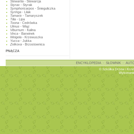
Stewartia
- Stewarcja
Styrax
- Styrak
Symphoricarpos
- Śnieguliczka
Syringa
- Lilak
Tamarix
- Tamaryszek
Tilia
- Lipa
Toona
- Cedrówka
Ulmus
- Wiąz
Viburnum
- Kalina
Vinca
- Barwinek
Weigela
- Krzewuszka
Yucca
- Jukka
Zelkova
- Brzostownica
PNĄCZA
ENCYKLOPEDIA
-
SŁOWNIK
-
AUT
© Szkółka Drzew i Krz
Wykonanie: