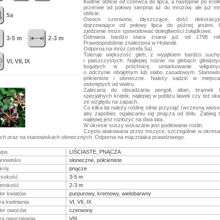
Kwitnie obficie od czerwca do lipca, a następnie po krótk
przerwie od połowy sierpnia aż do mrozów, ale już mn
obficie.
5a
Owoce czerwone, błyszczące, dość dekoracyjn
dojrzewające od połowy lipca do późnej jesieni. 
zjedzenie może spowodować dolegliwości żołądkowe.
Odmiana bardzo stara znana już od 1798 rok
3-5 m
2-3 m
Prawdopodobnie znaleziona w Holandii.
Odporna na mróz (strefa 5a).
Toleruje większość gleb, z wyjątkiem bardzo such
i piaszczystych. Najlepiej rośnie na glebach gliniasty
VI, VII, IX
bogatych w próchnicę, umiarkowanie wilgotnyc
o odczynie obojętnym lub słabo zasadowym. Stanowi
półcieniste i słoneczne. Należy sadzić w miejsc
osłoniętych od wiatru.
Zalecana do obsadzania pergoli, altan, bramek 
specjalnych kratek, najlepiej w pobliżu ławek czy też oki
ze względu na zapach.
Co kilka lat należy roślinę silnie przyciąć (wczesną wiosn
aby zapobiec ogałacaniu się pnącza od dołu. Zabieg 
najlepiej jest rozłożyć na dwa lata.
W okresie suszy wskazane jest podlewanie roślin.
Często atakowana przez mszyce, szczególnie w okres
ch oraz na stanowiskach słonecznych. Odporna na mączniaka prawdziwego.
upa
LIŚCIASTE, PNĄCZA
anowisko
słoneczne, półcieniste
krój
pnącze
sokość
3-5 m
erokość
2-3 m
lor kwiatów
purpurowy, kremowy, wielobarwny
ra kwitnienia
VI, VII, IX
lor owoców
czerwony
ra owocowania
VIII