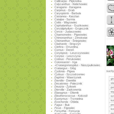
Callicarpa
- Pięknotka
Calycanthus
- Kielichowiec
Caragana
- Karagana
Carpinus
- Grab
Caryopteris
- Barbula
Castanea
- Kasztan
Catalpa
- Surmia
Celtis
- Wiązowiec
Cephalanthus
- Guzikowiec
Cercidiphyllum
- Grujecznik
Cercis
- Judaszowiec
Chaenomeles
- Pigwowiec
Chimonanthus
- Zimokwiat
Chionanthus
- Śniegowiec
Cladrastis
- Strączyn
Clethra
- Orszelina
Cornus
- Dereń
Corylopsis
- Leszczynowiec
Corylus
- Leszczyna
Cotinus
- Perukowiec
Cotoneaster
- Irga
+Crataegomespilus
- Nieszpułkowiec
Crataegus
- Głóg
suchy
Cydonia
- Pigwa
Cytisus
- Szczodrzeniec
Daphne
- Wawrzynek
gr
Davidia
- Dawidia
st
Decaisnea
- Palecznik
Deutzia
- Żylistek
po
Diervilla
- Zadrzewnia
wy
Elaeagnus
- Oliwnik
Eleutherococcus
- Kolcosił
sz
Euonymus
- Trzmielina
ko
Exochorda
- Obiela
po
Fagus
- Buk
Ficus
- Figowiec
ko
Forsythia
- Forsycja
po