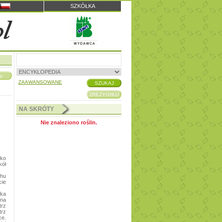
SZKÓŁKA
ZAAWANSOWANE
NA SKRÓTY
Nie znaleziono roślin.
ko
kół
chu
ie
rka
ona
rz
trz
ce.