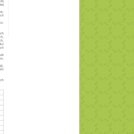
iej
iej
e,
Ich
u.
ych
ch,
h,
sko
ach
lub
en,
ą),
ten
ach