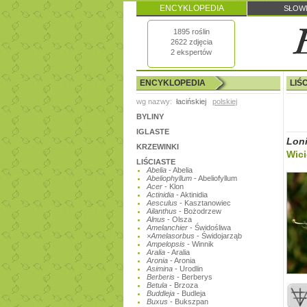
ENCYKLOPEDIA
SŁOW
1895 roślin
2622 zdjęcia
2 ekspertów
ENCYKLOPEDIA
LIŚ
wg nazwy:
łacińskiej
polskiej
BYLINY
IGLASTE
Lon
KRZEWINKI
Wici
LIŚCIASTE
Abelia
- Abelia
Abeliophyllum
- Abeliofyllum
Acer
- Klon
Actinidia
- Aktinidia
Aesculus
- Kasztanowiec
Ailanthus
- Bożodrzew
Alnus
- Olsza
Amelanchier
- Świdośliwa
×Amelasorbus
- Świdojarząb
Ampelopsis
- Winnik
Aralia
- Aralia
Aronia
- Aronia
Asimina
- Urodlin
Berberis
- Berberys
Betula
- Brzoza
Buddleja
- Budleja
Buxus
- Bukszpan