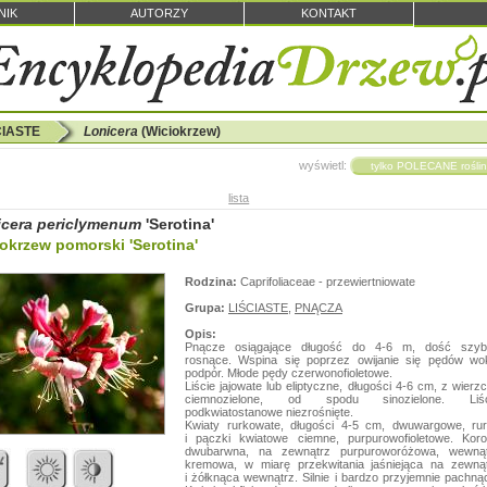
NIK
AUTORZY
KONTAKT
CIASTE
Lonicera
(Wiciokrzew)
wyświetl:
lista
icera periclymenum
'Serotina'
okrzew pomorski 'Serotina'
Rodzina:
Caprifoliaceae - przewiertniowate
Grupa:
LIŚCIASTE
,
PNĄCZA
Opis:
Pnącze osiągające długość do 4-6 m, dość szyb
rosnące. Wspina się poprzez owijanie się pędów wo
podpór. Młode pędy czerwonofioletowe.
Liście jajowate lub eliptyczne, długości 4-6 cm, z wierz
ciemnozielone, od spodu sinozielone. Liśc
podkwiatostanowe niezrośnięte.
Kwiaty rurkowate, długości 4-5 cm, dwuwargowe, ru
i pączki kwiatowe ciemne, purpurowofioletowe. Kor
dwubarwna, na zewnątrz purpuroworóżowa, wewnąt
kremowa, w miarę przekwitania jaśniejąca na zewną
i żółknąca wewnątrz. Silnie i bardzo przyjemnie pachną