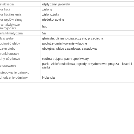
tałt liścia
eliptyczny, jajowaty
or liści
zielony
or liści jesienią
zielonożółty
lor pędów zimą
niedekoracyjne
ra największej
lato
rakcyjności
refa klimatyczna
5a
dzaj gleby
gliniasta, gliniasto-piaszczysta, przeciętna
lgotność gleby
podłoże umiarkowanie wilgotne
czyn gleby
obojętna, słabo zasadowa, zasadowa
runki uprawy
chy użytkowe
roślina trująca, pachnące kwiaty
parki, zieleń osiedlowa, ogrody przydomowe, pnącza - kratki i
stosowanie
siatki
stepowanie gatunku
chodzenie odmiany
Holandia