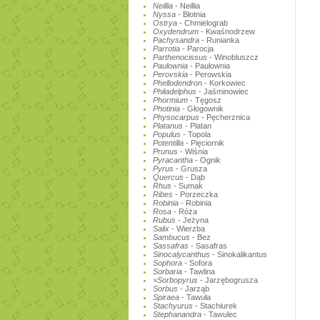
Neillia
- Neillia
Nyssa
- Błotnia
Ostrya
- Chmielograb
Oxydendrum
- Kwaśnodrzew
Pachysandra
- Runianka
Parrotia
- Parocja
Parthenocissus
- Winobluszcz
Paulownia
- Paulownia
Perovskia
- Perowskia
Phellodendron
- Korkowiec
Philadelphus
- Jaśminowiec
Phormium
- Tęgosz
Photinia
- Głogownik
Physocarpus
- Pęcherznica
Platanus
- Platan
Populus
- Topola
Potentilla
- Pięciornik
Prunus
- Wiśnia
Pyracantha
- Ognik
Pyrus
- Grusza
Quercus
- Dąb
Rhus
- Sumak
Ribes
- Porzeczka
Robinia
- Robinia
Rosa
- Róża
Rubus
- Jeżyna
Salix
- Wierzba
Sambucus
- Bez
Sassafras
- Sasafras
Sinocalycanthus
- Sinokalikantus
Sophora
- Sofora
Sorbaria
- Tawlina
×Sorbopyrus
- Jarzębogrusza
Sorbus
- Jarząb
Spiraea
- Tawuła
Stachyurus
- Stachiurek
Stephanandra
- Tawulec