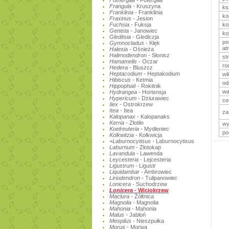
Fothergilla
- Fotergilla
Frangula
- Kruszyna
ksz
Franklinia
- Franklinia
kol
Fraxinus
- Jesion
Fuchsia
- Fuksja
kol
Genista
- Janowiec
ko
Gleditsia
- Glediczja
po
Gymnocladus
- Kłęk
at
Halesia
- Ośnieża
Halimodendron
- Słonisz
st
Hamamelis
- Oczar
ro
Hedera
- Bluszcz
Heptacodium
- Heptakodium
wi
Hibiscus
- Ketmia
od
Hippophaë
- Rokitnik
wa
Hydrangea
- Hortensja
Hypericum
- Dziurawiec
ce
Ilex
- Ostrokrzew
Itea
- Itea
za
Kalopanax
- Kalopanaks
Kerria
- Złotlin
wy
Koelreuteria
- Mydleniec
po
Kolkwitzia
- Kolkwicja
+Laburnocytisus
- Laburnocytisus
Laburnum
- Złotokap
Lavandula
- Lawenda
Leycesteria
- Lejcesteria
Ligustrum
- Ligustr
Liquidambar
- Ambrowiec
Liriodendron
- Tulipanowiec
Lonicera
- Suchodrzew
Lonicera
- Wiciokrzew
Maclura
- Żółtnica
Magnolia
- Magnolia
Mahonia
- Mahonia
Malus
- Jabłoń
Mespilus
- Nieszpułka
Morus
- Morwa